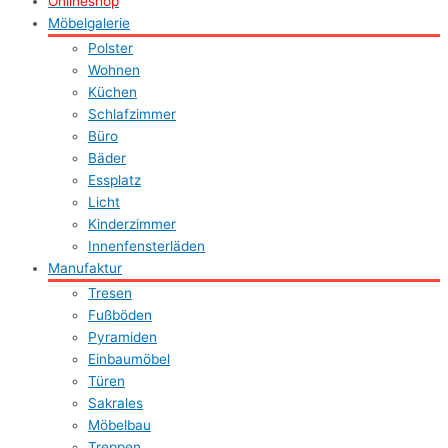
Onlineshop
Möbelgalerie
Polster
Wohnen
Küchen
Schlafzimmer
Büro
Bäder
Essplatz
Licht
Kinderzimmer
Innenfensterläden
Manufaktur
Tresen
Fußböden
Pyramiden
Einbaumöbel
Türen
Sakrales
Möbelbau
Treppen