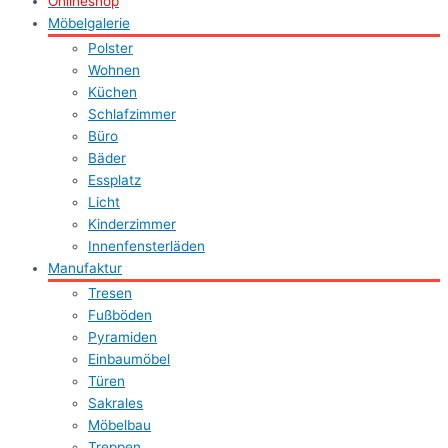
Onlineshop
Möbelgalerie
Polster
Wohnen
Küchen
Schlafzimmer
Büro
Bäder
Essplatz
Licht
Kinderzimmer
Innenfensterläden
Manufaktur
Tresen
Fußböden
Pyramiden
Einbaumöbel
Türen
Sakrales
Möbelbau
Treppen