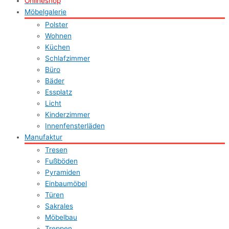
Onlineshop
Möbelgalerie
Polster
Wohnen
Küchen
Schlafzimmer
Büro
Bäder
Essplatz
Licht
Kinderzimmer
Innenfensterläden
Manufaktur
Tresen
Fußböden
Pyramiden
Einbaumöbel
Türen
Sakrales
Möbelbau
Treppen