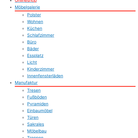
Onlineshop
Möbelgalerie
Polster
Wohnen
Küchen
Schlafzimmer
Büro
Bäder
Essplatz
Licht
Kinderzimmer
Innenfensterläden
Manufaktur
Tresen
Fußböden
Pyramiden
Einbaumöbel
Türen
Sakrales
Möbelbau
Treppen