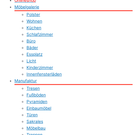
Onlineshop
Möbelgalerie
Polster
Wohnen
Küchen
Schlafzimmer
Büro
Bäder
Essplatz
Licht
Kinderzimmer
Innenfensterläden
Manufaktur
Tresen
Fußböden
Pyramiden
Einbaumöbel
Türen
Sakrales
Möbelbau
Treppen