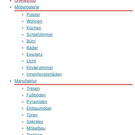
Onlineshop
Möbelgalerie
Polster
Wohnen
Küchen
Schlafzimmer
Büro
Bäder
Essplatz
Licht
Kinderzimmer
Innenfensterläden
Manufaktur
Tresen
Fußböden
Pyramiden
Einbaumöbel
Türen
Sakrales
Möbelbau
Treppen