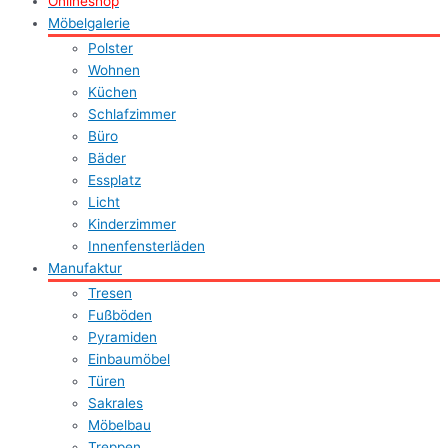
Onlineshop
Möbelgalerie
Polster
Wohnen
Küchen
Schlafzimmer
Büro
Bäder
Essplatz
Licht
Kinderzimmer
Innenfensterläden
Manufaktur
Tresen
Fußböden
Pyramiden
Einbaumöbel
Türen
Sakrales
Möbelbau
Treppen